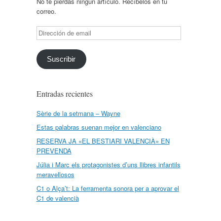
No te pierdas ningún artículo. Recíbelos en tu
correo.
Dirección
de
email
Suscribir
Entradas recientes
Sèrie de la setmana – Wayne
Estas palabras suenan mejor en valenciano
RESERVA JA «EL BESTIARI VALENCIÀ» EN
PREVENDA
Júlia i Marc els protagonistes d’uns llibres infantils
meravellosos
C1 o Alça’t: La ferramenta sonora per a aprovar el
C1 de valencià