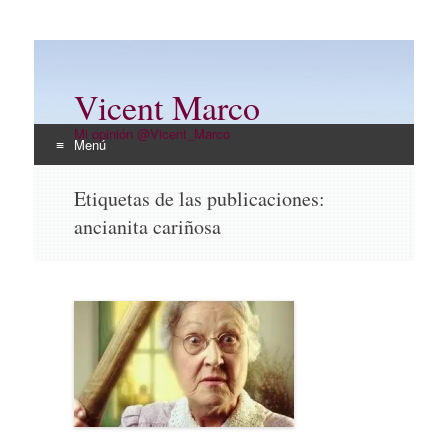
Vicent Marco
Mi opinión @Vicent_Marco
Menú
Ir
Etiquetas de las publicaciones:
al
ancianita cariñosa
contenido