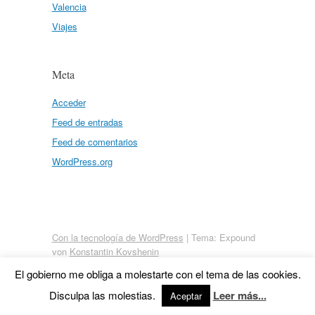
Valencia
Viajes
Meta
Acceder
Feed de entradas
Feed de comentarios
WordPress.org
Con la tecnología de WordPress
|
Tema: Expound
von
Konstantin Kovshenin
El gobierno me obliga a molestarte con el tema de las cookies.
Disculpa las molestias.
Leer más...
Aceptar