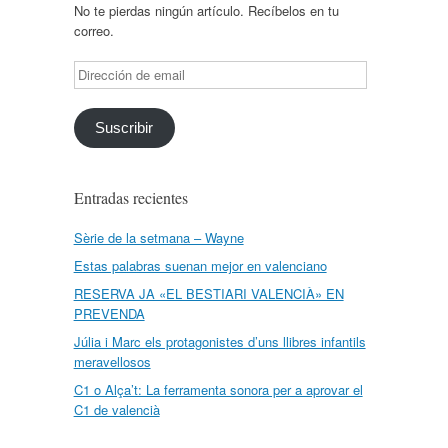
No te pierdas ningún artículo. Recíbelos en tu
correo.
Dirección
de
email
Suscribir
Entradas recientes
Sèrie de la setmana – Wayne
Estas palabras suenan mejor en valenciano
RESERVA JA «EL BESTIARI VALENCIÀ» EN
PREVENDA
Júlia i Marc els protagonistes d’uns llibres infantils
meravellosos
C1 o Alça’t: La ferramenta sonora per a aprovar el
C1 de valencià