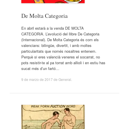
De Molta Categoria
En abril estarà a la venda DE MOLTA
CATEGORIA. L’evolució del llibre De Categoria
(Internacional). De Molta Categoria és com els
valencians: bilingüe, divertit, i amb moltes
particularitats que només nosaltres entenem.
Perquè si eres valencià veneres el socarrat, no
pots resistir-te al pa torrat amb allioli i en estiu has
sucat més d’un fartó…
9 de marzo de 2017
de
General
.