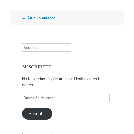
Navegación
←
Artículo anterior
por
artículos
Search
SUSCRÍBETE
No te pierdas ningún artículo. Recíbelos en tu
correo.
Dirección
de
email
Suscribir