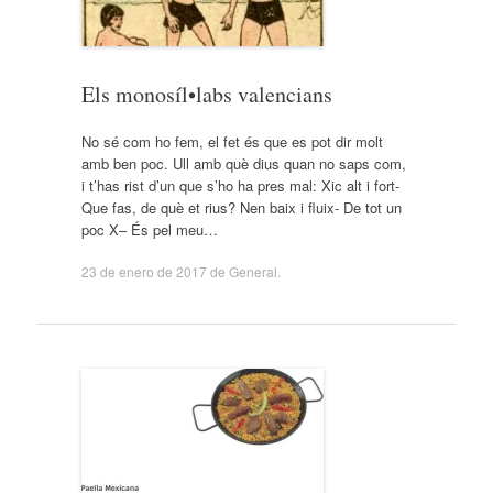
Els monosíl•labs valencians
No sé com ho fem, el fet és que es pot dir molt
amb ben poc. Ull amb què dius quan no saps com,
i t’has rist d’un que s’ho ha pres mal: Xic alt i fort-
Que fas, de què et rius? Nen baix i fluix- De tot un
poc X– És pel meu…
23 de enero de 2017
de
General
.