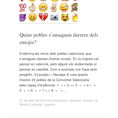
Quins pobles s’amaguen darrere dels
emojis?
Endevina els noms dels pobles valencians que
s’amaguen darrere d’estos emojis. En la majoria cal
pensar en valencià, però alguns els endevinaràs si
penses en castellà. Com a exemple vos fique este
jeroglífic: Exemple+= Navajas A vore quants
d’estos 25 pobles de la Comunitat Valenciana
eres capaç d’endevinar: 1 + = 2 += 3 + = 4 + =
5 + = 6 + = 7 + = 8 + =…
21 de abril de 2016
de
Educación
,
General
,
Humor
,
La
Nostra Llengua
,
Lugares
.