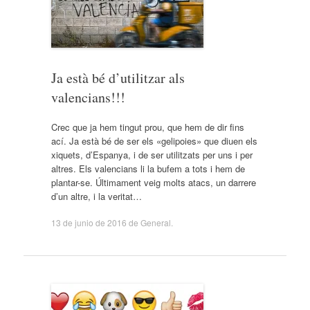
Ja està bé d’utilitzar als
valencians!!!
Crec que ja hem tingut prou, que hem de dir fins
ací. Ja està bé de ser els «gelipoies» que diuen els
xiquets, d’Espanya, i de ser utilitzats per uns i per
altres. Els valencians li la bufem a tots i hem de
plantar-se. Últimament veig molts atacs, un darrere
d’un altre, i la veritat…
13 de junio de 2016
de
General
.