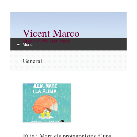
Vicent Marco
Mi opinión @Vicent_Marco
Menú
Ir
General
al
contenido
Júlia i Marc els protagonistes d’uns