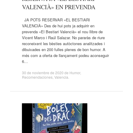
VALENCIÀ» EN PREVENDA
JA POTS RESERVAR «EL BESTIARI
VALENCIÀ» Des de hui pots ja adquirir en
prevenda «El Bestiari Valencià» el nou llibre de
Vicent Marco i Raúl Salazar. No pararàs de riure
reconeixent les bèsties autòctones analitzades i
dibuixades en 200 fulles plenes de bon humor. A
més com a oferta de llançament podeu aconseguir
6…
30 de noviembre de 2020
de
Humor
,
Recomendaciones
,
Valencia
.