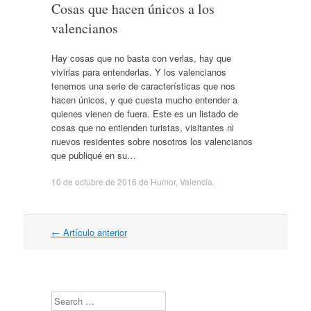
Cosas que hacen únicos a los
valencianos
Hay cosas que no basta con verlas, hay que
vivirlas para entenderlas. Y los valencianos
tenemos una serie de características que nos
hacen únicos, y que cuesta mucho entender a
quienes vienen de fuera. Este es un listado de
cosas que no entienden turistas, visitantes ni
nuevos residentes sobre nosotros los valencianos
que publiqué en su…
10 de octubre de 2016
de
Humor
,
Valencia
.
Navegación
←
Artículo anterior
por
artículos
Search