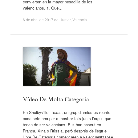
convierten en la mayor pesadilla de los
valencianos. 1. Que…
6 de abril de 2017
de
Humor
,
Valencia
.
Vídeo De Molta Categoria
En Shelbyville, Texas, un grup d’amics es reunix
cada setmana per a mostrar tots junts l’orgull que
tenen de ser valencians. Ells han nascut en
França, Xina o Rússia, però després de llegir el
llibre De Categoria començaren a valencianitzar-se,