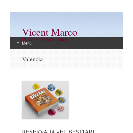
Vicent Marco
Mi opinión @Vicent_Marco
Menú
Ir
Valencia
al
contenido
RESERVA JA «EL BESTIARI