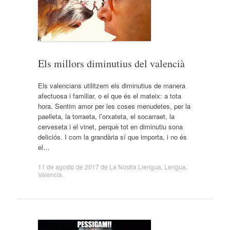
Els millors diminutius del valencià
Els valencians utilitzem els diminutius de manera
afectuosa i familiar, o el que és el mateix: a tota
hora. Sentim amor per les coses menudetes, per la
paelleta, la torraeta, l’orxateta, el socarraet, la
cerveseta i el vinet, perquè tot en diminutiu sona
deliciós. I com la grandària sí que importa, i no és
el…
11 de agosto de 2017
de
La Nostra Llengua
,
Lengua
,
Valencia
.