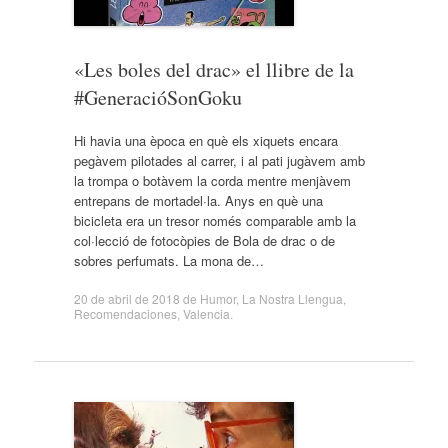
«Les boles del drac» el llibre de la
#GeneracióSonGoku
Hi havia una època en què els xiquets encara
pegàvem pilotades al carrer, i al pati jugàvem amb
la trompa o botàvem la corda mentre menjàvem
entrepans de mortadel·la. Anys en què una
bicicleta era un tresor només comparable amb la
col·lecció de fotocòpies de Bola de drac o de
sobres perfumats. La mona de…
20 de abril de 2018
de
Humor
,
La Nostra Llengua
,
Recomendaciones
,
Valencia
.