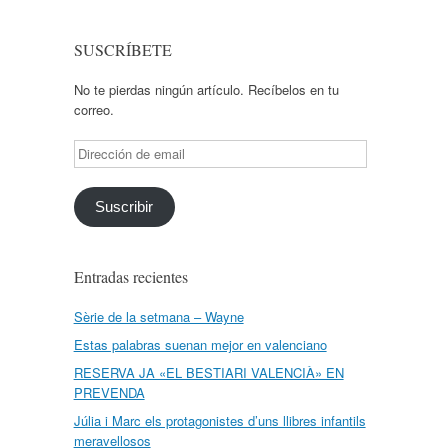
SUSCRÍBETE
No te pierdas ningún artículo. Recíbelos en tu
correo.
Dirección
de
email
Suscribir
Entradas recientes
Sèrie de la setmana – Wayne
Estas palabras suenan mejor en valenciano
RESERVA JA «EL BESTIARI VALENCIÀ» EN
PREVENDA
Júlia i Marc els protagonistes d’uns llibres infantils
meravellosos