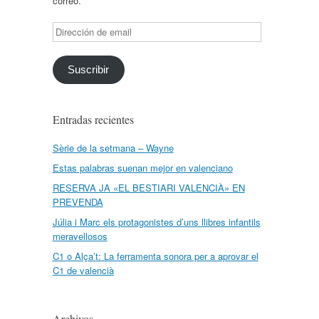
correo.
Dirección
de
email
Suscribir
Entradas recientes
Sèrie de la setmana – Wayne
Estas palabras suenan mejor en valenciano
RESERVA JA «EL BESTIARI VALENCIÀ» EN
PREVENDA
Júlia i Marc els protagonistes d’uns llibres infantils
meravellosos
C1 o Alça’t: La ferramenta sonora per a aprovar el
C1 de valencià
Archivos