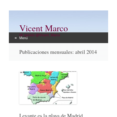
Vicent Marco
Mi opinión @Vicent_Marco
Menú
Ir
Publicaciones mensuales:
abril 2014
al
contenido
Levante es la playa de Madrid