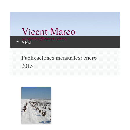
Vicent Marco
Mi opinión @Vicent_Marco
Menú
Ir
Publicaciones mensuales:
enero
al
2015
contenido