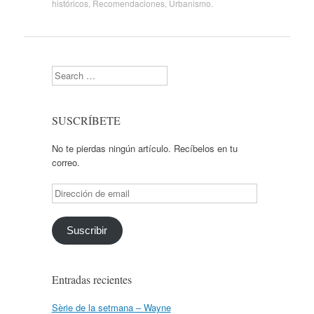
históricos
,
Recomendaciones
,
Urbanismo
.
Search
SUSCRÍBETE
No te pierdas ningún artículo. Recíbelos en tu
correo.
Dirección
de
email
Suscribir
Entradas recientes
Sèrie de la setmana – Wayne