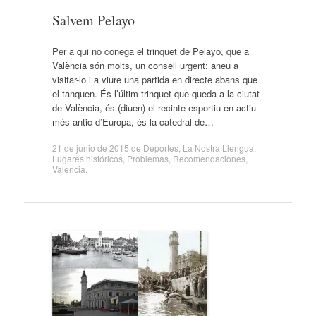
Salvem Pelayo
Per a qui no conega el trinquet de Pelayo, que a
València són molts, un consell urgent: aneu a
visitar-lo i a viure una partida en directe abans que
el tanquen. És l’últim trinquet que queda a la ciutat
de València, és (diuen) el recinte esportiu en actiu
més antic d’Europa, és la catedral de…
21 de junio de 2015
de
Deportes
,
La Nostra Llengua
,
Lugares históricos
,
Problemas
,
Recomendaciones
,
Valencia
.