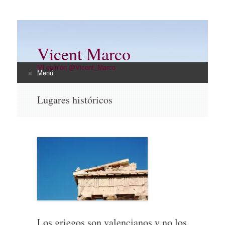
Vicent Marco
Mi opinión @Vicent_Marco
Menú
Ir
Lugares históricos
al
contenido
Los griegos son valencianos y no los