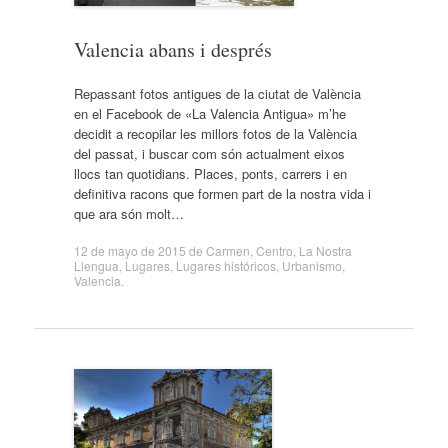
Valencia abans i després
Repassant fotos antigues de la ciutat de València
en el Facebook de «La Valencia Antigua» m’he
decidit a recopilar les millors fotos de la València
del passat, i buscar com són actualment eixos
llocs tan quotidians. Places, ponts, carrers i en
definitiva racons que formen part de la nostra vida i
que ara són molt…
12 de mayo de 2015
de
Carmen
,
Centro
,
La Nostra
Llengua
,
Lugares
,
Lugares históricos
,
Urbanismo
,
Valencia
.