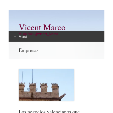
Vicent Marco
Mi opinión @Vicent_Marco
Menú
Ir
Empresas
al
contenido
Los negocios valencianos que