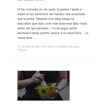
Hi ha moments en els quals la poesia t’ajuda a
traure el teu sentiment de manera més encertada
que la prosa. Després d’un llarg viatge he
descobert que estic molt més enamorat dels meus
arrels del que pensava. I no he pogut evitar
escriure-li estos sentits versos a la meua terra. La
meua terra…
10 de julio de 2017
de
Amor
,
La Nostra Llengua
,
Poesía
.