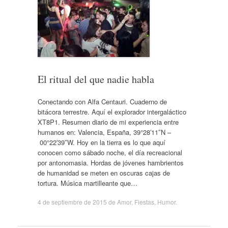
El ritual del que nadie habla
Conectando con Alfa Centauri. Cuaderno de
bitácora terrestre. Aquí el explorador intergaláctico
XT8P1. Resumen diario de mi experiencia entre
humanos en: Valencia, España, 39°28′11″N –
00°22′39″W. Hoy en la tierra es lo que aquí
conocen como sábado noche, el día recreacional
por antonomasia. Hordas de jóvenes hambrientos
de humanidad se meten en oscuras cajas de
tortura. Música martilleante que…
4 de septiembre de 2015
de
Amor
,
Fiestas
,
Humor
.