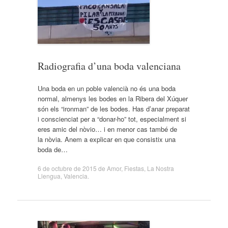
Radiografia d’una boda valenciana
Una boda en un poble valencià no és una boda
normal, almenys les bodes en la Ribera del Xúquer
són els “ironman” de les bodes. Has d’anar preparat
i conscienciat per a “donar-ho” tot, especialment si
eres amic del nòvio… i en menor cas també de
la nòvia. Anem a explicar en que consistix una
boda de…
6 de octubre de 2015
de
Amor
,
Fiestas
,
La Nostra
Llengua
,
Valencia
.