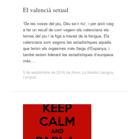
El valencià sexual
“De les coses del piu, Déu se’n riu”, i per això vaig
a fer un recull de com vegem els valencians els
temes del piu i la figa a través de la llengua. Els
valencians som segons les estadístiques aquells
que tenim els orgasmes més llargs d’Espanya, i
també estem liderant les estadístiques d’europeus
més…
5 de septiembre de 2016
de
Amor
,
La Nostra Llengua
,
Lengua
.