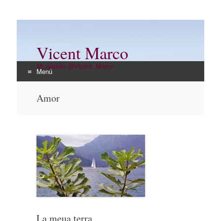
Vicent Marco
Mi opinión @Vicent_Marco
Menú
Ir
Amor
al
contenido
La meua terra