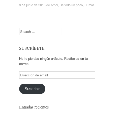
3 de junio de 2015
de
Amor
,
De todo un poco
,
Humor
.
Search
SUSCRÍBETE
No te pierdas ningún artículo. Recíbelos en tu
correo.
Dirección
de
email
Suscribir
Entradas recientes