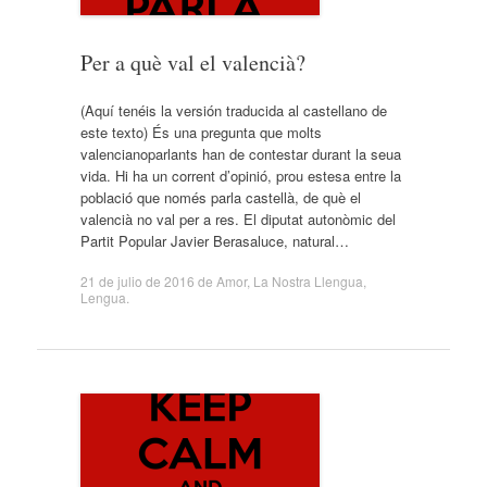
Per a què val el valencià?
(Aquí tenéis la versión traducida al castellano de
este texto) És una pregunta que molts
valencianoparlants han de contestar durant la seua
vida. Hi ha un corrent d’opinió, prou estesa entre la
població que només parla castellà, de què el
valencià no val per a res. El diputat autonòmic del
Partit Popular Javier Berasaluce, natural…
21 de julio de 2016
de
Amor
,
La Nostra Llengua
,
Lengua
.