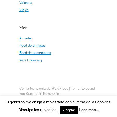
Valencia
Viajes
Meta
Acceder
Feed de entradas
Feed de comentarios
WordPress.org
Con la tecnología de WordPress
|
Tema: Expound
von
Konstantin Kovshenin
El gobierno me obliga a molestarte con el tema de las cookies.
Disculpa las molestias.
Leer más...
Aceptar