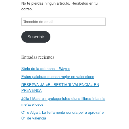
No te pierdas ningún artículo. Recíbelos en tu
correo.
Dirección
de
email
Suscribir
Entradas recientes
Sèrie de la setmana – Wayne
Estas palabras suenan mejor en valenciano
RESERVA JA «EL BESTIARI VALENCIÀ» EN
PREVENDA
Júlia i Marc els protagonistes d’uns llibres infantils
meravellosos
C1 o Alça’t: La ferramenta sonora per a aprovar el
C1 de valencià