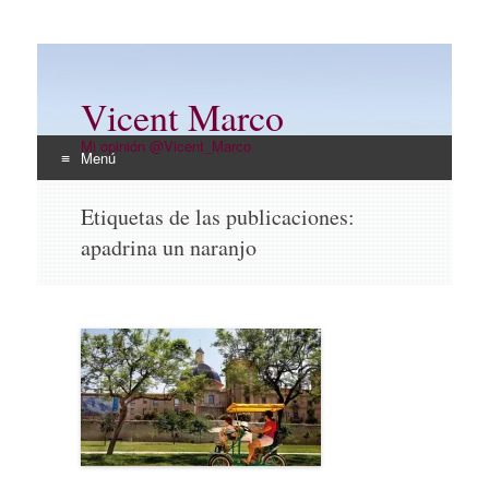
Vicent Marco
Mi opinión @Vicent_Marco
Menú
Ir
Etiquetas de las publicaciones:
al
apadrina un naranjo
contenido