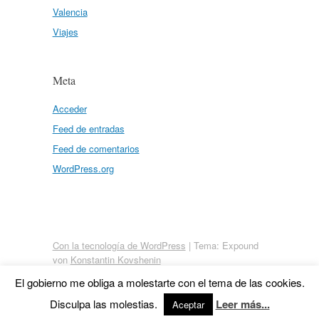
Valencia
Viajes
Meta
Acceder
Feed de entradas
Feed de comentarios
WordPress.org
Con la tecnología de WordPress
|
Tema: Expound
von
Konstantin Kovshenin
El gobierno me obliga a molestarte con el tema de las cookies.
Disculpa las molestias.
Leer más...
Aceptar