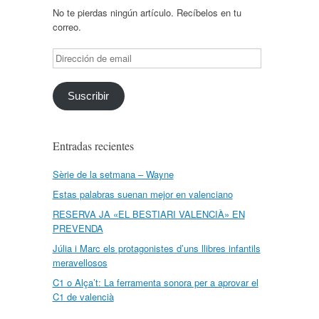
No te pierdas ningún artículo. Recíbelos en tu
correo.
Dirección
de
email
Suscribir
Entradas recientes
Sèrie de la setmana – Wayne
Estas palabras suenan mejor en valenciano
RESERVA JA «EL BESTIARI VALENCIÀ» EN
PREVENDA
Júlia i Marc els protagonistes d’uns llibres infantils
meravellosos
C1 o Alça’t: La ferramenta sonora per a aprovar el
C1 de valencià