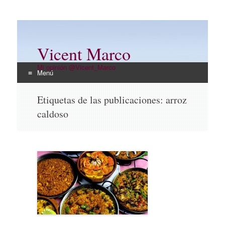
Vicent Marco
Mi opinión @Vicent_Marco
Menú
Ir
Etiquetas de las publicaciones:
arroz
al
caldoso
contenido