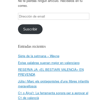
No te pierdas ningún artículo. Recíbelos en tu
correo.
Dirección
de
email
Suscribir
Entradas recientes
Sèrie de la setmana – Wayne
Estas palabras suenan mejor en valenciano
RESERVA JA «EL BESTIARI VALENCIÀ» EN
PREVENDA
Júlia i Marc els protagonistes d’uns llibres infantils
meravellosos
C1 o Alça’t: La ferramenta sonora per a aprovar el
C1 de valencià