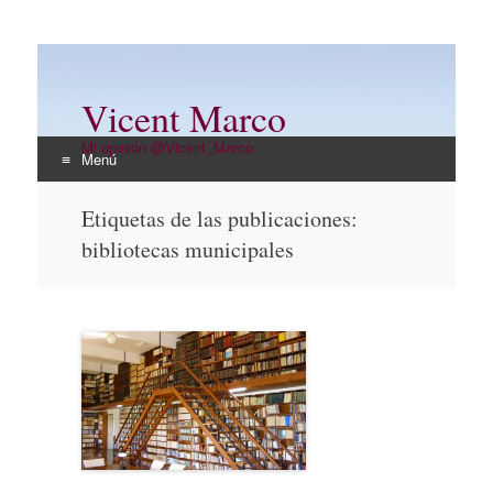
Vicent Marco
Mi opinión @Vicent_Marco
Menú
Ir
Etiquetas de las publicaciones:
al
bibliotecas municipales
contenido