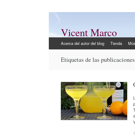
Vicent Marco
Mi opinión @Vicent_Marco
Ir
Acerca del autor del blog
Tienda
Mús
al
contenido
Etiquetas de las publicacione
L
p
T
1