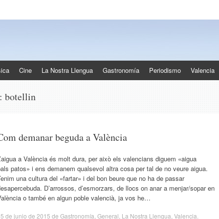
ica
Cine
La Nostra Llengua
Gastronomía
Periodismo
Valencia
s:
botellin
Com demanar beguda a València
’aigua a València és molt dura, per això els valencians diguem «aigua
als patos» i ens demanem qualsevol altra cosa per tal de no veure aigua.
enim una cultura del «fartar» i del bon beure que no ha de passar
desapercebuda. D’arrossos, d’esmorzars, de llocs on anar a menjar/sopar en
València o també en algun poble valencià, ja vos he…
5 de junio de 2015
de
Gastronomía
,
General
,
La Nostra Llengua
,
Valencia
.