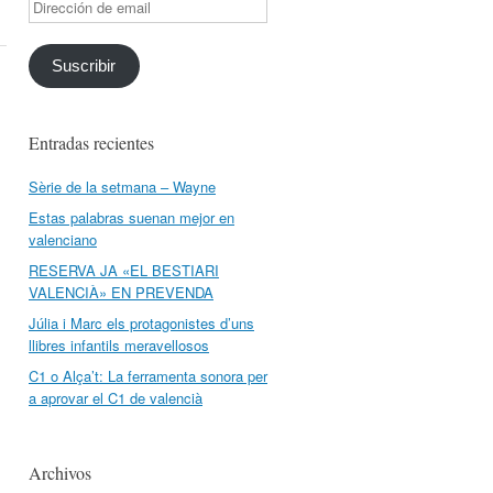
Dirección
de
email
Suscribir
Entradas recientes
Sèrie de la setmana – Wayne
Estas palabras suenan mejor en
valenciano
RESERVA JA «EL BESTIARI
VALENCIÀ» EN PREVENDA
Júlia i Marc els protagonistes d’uns
llibres infantils meravellosos
C1 o Alça’t: La ferramenta sonora per
a aprovar el C1 de valencià
Archivos