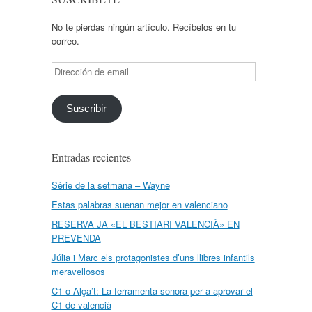
No te pierdas ningún artículo. Recíbelos en tu
correo.
Dirección
de
email
Suscribir
Entradas recientes
Sèrie de la setmana – Wayne
Estas palabras suenan mejor en valenciano
RESERVA JA «EL BESTIARI VALENCIÀ» EN
PREVENDA
Júlia i Marc els protagonistes d’uns llibres infantils
meravellosos
C1 o Alça’t: La ferramenta sonora per a aprovar el
C1 de valencià