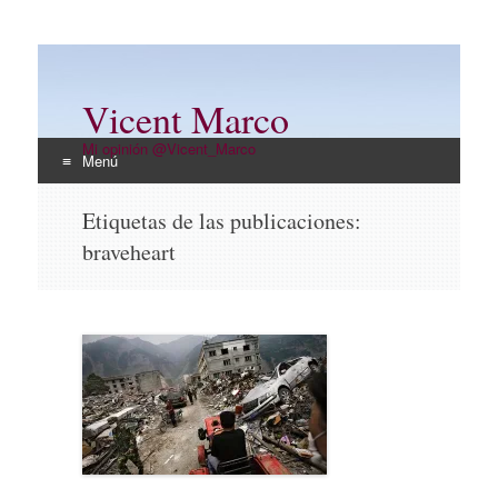
Vicent Marco
Mi opinión @Vicent_Marco
Menú
Ir
Etiquetas de las publicaciones:
al
braveheart
contenido