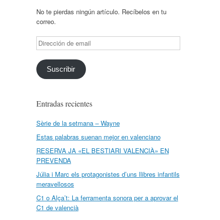
No te pierdas ningún artículo. Recíbelos en tu
correo.
Dirección
de
email
Suscribir
Entradas recientes
Sèrie de la setmana – Wayne
Estas palabras suenan mejor en valenciano
RESERVA JA «EL BESTIARI VALENCIÀ» EN
PREVENDA
Júlia i Marc els protagonistes d’uns llibres infantils
meravellosos
C1 o Alça’t: La ferramenta sonora per a aprovar el
C1 de valencià