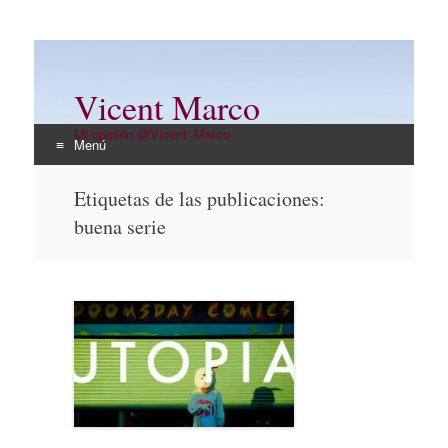
Vicent Marco
Mi opinión @Vicent_Marco
Menú
Ir
Etiquetas de las publicaciones:
al
buena serie
contenido