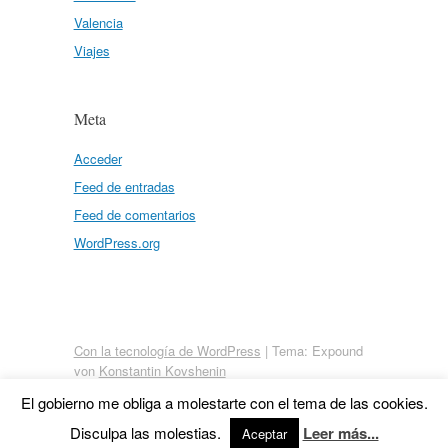
Valencia
Viajes
Meta
Acceder
Feed de entradas
Feed de comentarios
WordPress.org
Con la tecnología de WordPress
|
Tema: Expound
von
Konstantin Kovshenin
El gobierno me obliga a molestarte con el tema de las cookies.
Disculpa las molestias.
Leer más...
Aceptar