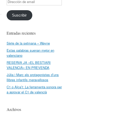
Dirección
de
email
Suscribir
Entradas recientes
Sèrie de la setmana – Wayne
Estas palabras suenan mejor en
valenciano
RESERVA JA «EL BESTIARI
VALENCIÀ» EN PREVENDA
Júlia i Marc els protagonistes d’uns
llibres infantils meravellosos
C1 o Alça’t: La ferramenta sonora per
a aprovar el C1 de valencià
Archivos