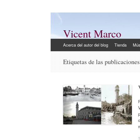
Vicent Marco
Mi opinión @Vicent_Marco
Ir
Acerca del autor del blog
Tienda
Mús
al
contenido
Etiquetas de las publicacione
R
V
p
c