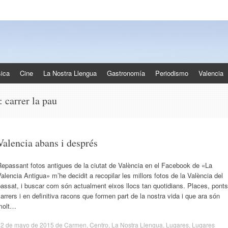
ica
Cine
La Nostra Llengua
Gastronomía
Periodismo
Valencia
s:
carrer la pau
Valencia abans i després
epassant fotos antigues de la ciutat de València en el Facebook de «La
alencia Antigua» m’he decidit a recopilar les millors fotos de la València del
assat, i buscar com són actualment eixos llocs tan quotidians. Places, ponts
arrers i en definitiva racons que formen part de la nostra vida i que ara són
molt…
12 de mayo de 2015
de
Carmen
,
Centro
,
La Nostra Llengua
,
Lugares
,
Lugares