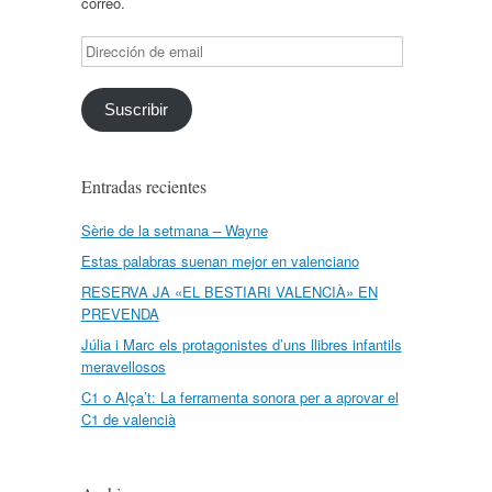
correo.
Dirección
de
email
Suscribir
Entradas recientes
Sèrie de la setmana – Wayne
Estas palabras suenan mejor en valenciano
RESERVA JA «EL BESTIARI VALENCIÀ» EN
PREVENDA
Júlia i Marc els protagonistes d’uns llibres infantils
meravellosos
C1 o Alça’t: La ferramenta sonora per a aprovar el
C1 de valencià