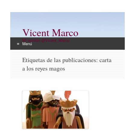
Vicent Marco
Mi opinión @Vicent_Marco
Menú
Ir
Etiquetas de las publicaciones:
carta
al
a los reyes magos
contenido