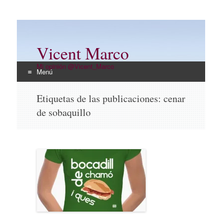
Vicent Marco
Mi opinión @Vicent_Marco
Menú
Ir
Etiquetas de las publicaciones:
cenar
al
de sobaquillo
contenido