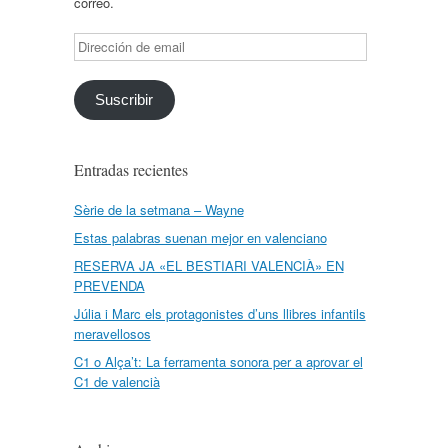
correo.
Dirección
de
email
Suscribir
Entradas recientes
Sèrie de la setmana – Wayne
Estas palabras suenan mejor en valenciano
RESERVA JA «EL BESTIARI VALENCIÀ» EN
PREVENDA
Júlia i Marc els protagonistes d’uns llibres infantils
meravellosos
C1 o Alça’t: La ferramenta sonora per a aprovar el
C1 de valencià