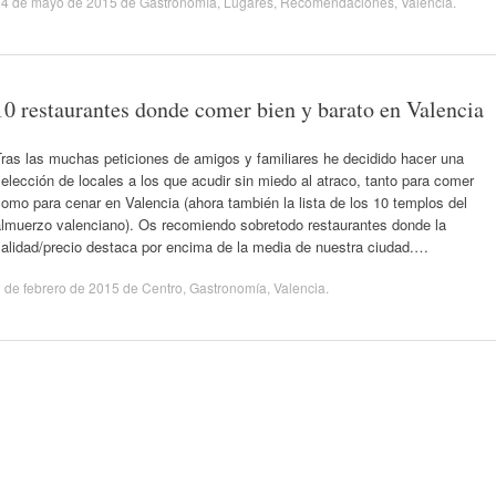
14 de mayo de 2015
de
Gastronomía
,
Lugares
,
Recomendaciones
,
Valencia
.
10 restaurantes donde comer bien y barato en Valencia
ras las muchas peticiones de amigos y familiares he decidido hacer una
elección de locales a los que acudir sin miedo al atraco, tanto para comer
omo para cenar en Valencia (ahora también la lista de los 10 templos del
almuerzo valenciano). Os recomiendo sobretodo restaurantes donde la
calidad/precio destaca por encima de la media de nuestra ciudad.…
 de febrero de 2015
de
Centro
,
Gastronomía
,
Valencia
.