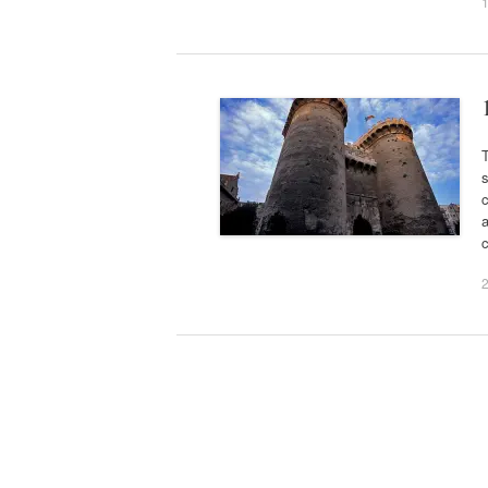
T
s
c
2