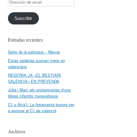
Dirección
de
email
Suscribir
Entradas recientes
Sèrie de la setmana – Wayne
Estas palabras suenan mejor en
valenciano
RESERVA JA «EL BESTIARI
VALENCIÀ» EN PREVENDA
Júlia i Marc els protagonistes d’uns
llibres infantils meravellosos
C1 o Alça’t: La ferramenta sonora per
a aprovar el C1 de valencià
Archivos