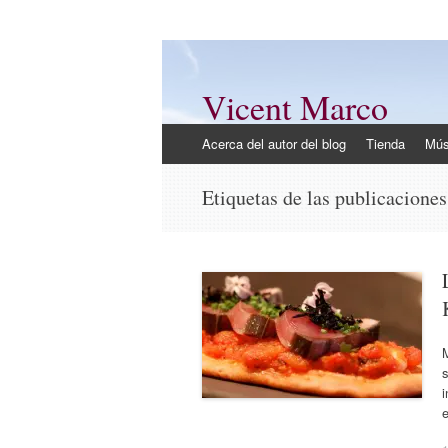
Vicent Marco
Mi opinión @Vicent_Marco
Ir
Acerca del autor del blog
Tienda
Mús
al
contenido
Etiquetas de las publicacione
s