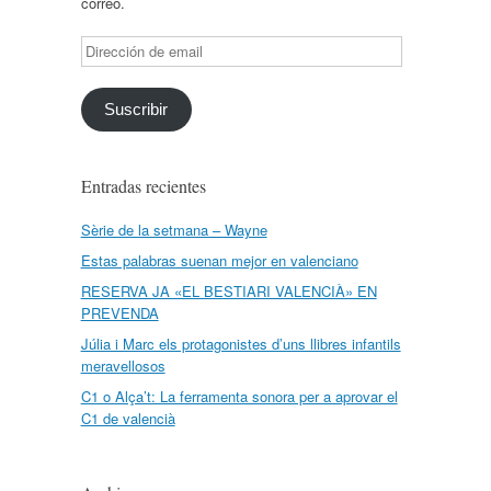
correo.
Dirección
de
email
Suscribir
Entradas recientes
Sèrie de la setmana – Wayne
Estas palabras suenan mejor en valenciano
RESERVA JA «EL BESTIARI VALENCIÀ» EN
PREVENDA
Júlia i Marc els protagonistes d’uns llibres infantils
meravellosos
C1 o Alça’t: La ferramenta sonora per a aprovar el
C1 de valencià