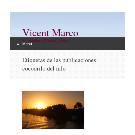
Vicent Marco
Mi opinión @Vicent_Marco
Menú
Ir
Etiquetas de las publicaciones:
al
cocodrilo del nilo
contenido