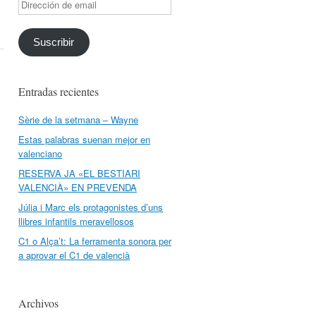
Dirección
de
email
Suscribir
Entradas recientes
Sèrie de la setmana – Wayne
Estas palabras suenan mejor en
valenciano
RESERVA JA «EL BESTIARI
VALENCIÀ» EN PREVENDA
Júlia i Marc els protagonistes d’uns
llibres infantils meravellosos
C1 o Alça’t: La ferramenta sonora per
a aprovar el C1 de valencià
Archivos