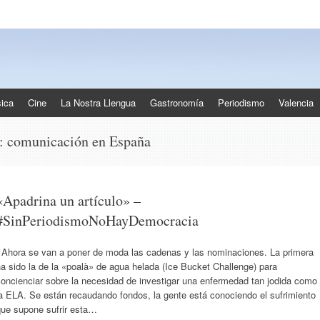
ica
Cine
La Nostra Llengua
Gastronomía
Periodismo
Valencia
s:
comunicación en España
«Apadrina un artículo» –
#SinPeriodismoNoHayDemocracia
Ahora se van a poner de moda las cadenas y las nominaciones. La primera
a sido la de la «poalà» de agua helada (Ice Bucket Challenge) para
oncienciar sobre la necesidad de investigar una enfermedad tan jodida como
a ELA. Se están recaudando fondos, la gente está conociendo el sufrimiento
que supone sufrir esta…