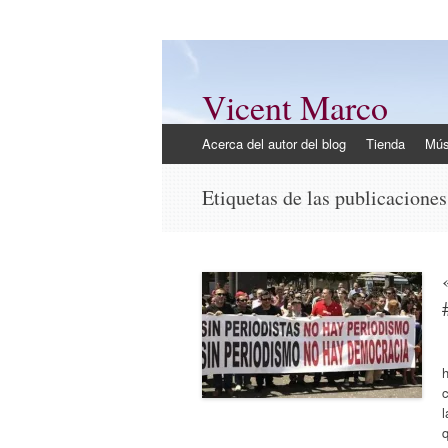
Vicent Marco
Mi opinión @Vicent_Marco
Ir
Acerca del autor del blog
Tienda
Mús
al
contenido
Etiquetas de las publicacione
h
c
l