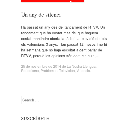
Un any de silenci
Ha passat un any des del tancament de RTVV. Un
tancament que ha costat més del que haguera
costat mantindre oberta la ràdio i la televisió de tots
els valencians 3 anys. Han passat 12 mesos i no hi
ha setmana que no haja escoltat a gent parlar de
RTVV, perquè les opinions són com els culs,…
25 de noviembre de 2014
de
La Nostra Llengua
,
Periodismo
,
Problemas
,
Televisión
,
Valencia
.
Search
SUSCRÍBETE