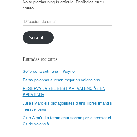
No te pierdas ningún artículo. Recíbelos en tu
correo.
Dirección
de
email
Suscribir
Entradas recientes
Sèrie de la setmana – Wayne
Estas palabras suenan mejor en valenciano
RESERVA JA «EL BESTIARI VALENCIÀ» EN
PREVENDA
Júlia i Marc els protagonistes d’uns llibres infantils
meravellosos
C1 o Alça’t: La ferramenta sonora per a aprovar el
C1 de valencià