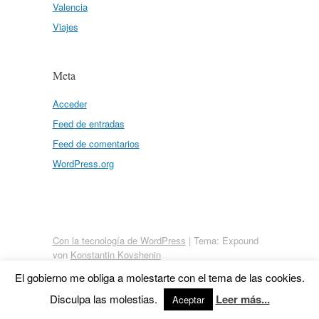
Valencia
Viajes
Meta
Acceder
Feed de entradas
Feed de comentarios
WordPress.org
Con la tecnología de WordPress
|
Tema: Expound
von
Konstantin Kovshenin
El gobierno me obliga a molestarte con el tema de las cookies.
Disculpa las molestias.
Leer más...
Aceptar