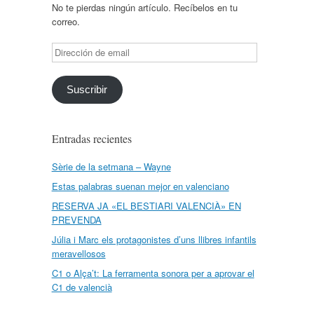
No te pierdas ningún artículo. Recíbelos en tu
correo.
Dirección
de
email
Suscribir
Entradas recientes
Sèrie de la setmana – Wayne
Estas palabras suenan mejor en valenciano
RESERVA JA «EL BESTIARI VALENCIÀ» EN
PREVENDA
Júlia i Marc els protagonistes d’uns llibres infantils
meravellosos
C1 o Alça’t: La ferramenta sonora per a aprovar el
C1 de valencià