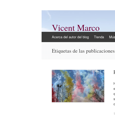
Vicent Marco
Mi opinión @Vicent_Marco
Ir
Acerca del autor del blog
Tienda
Mús
al
contenido
Etiquetas de las publicacione
H
q
s