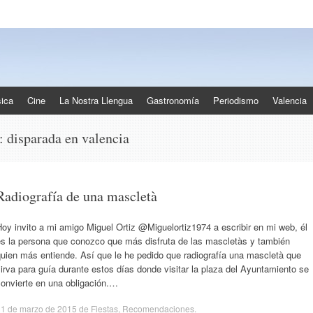
ica
Cine
La Nostra Llengua
Gastronomía
Periodismo
Valencia
s:
disparada en valencia
Radiografía de una mascletà
oy invito a mi amigo Miguel Ortiz @Miguelortiz1974 a escribir en mi web, él
es la persona que conozco que más disfruta de las mascletàs y también
uien más entiende. Así que le he pedido que radiografía una mascletà que
irva para guía durante estos días donde visitar la plaza del Ayuntamiento se
convierte en una obligación.…
11 de marzo de 2015
de
Fiestas
,
Recomendaciones
.