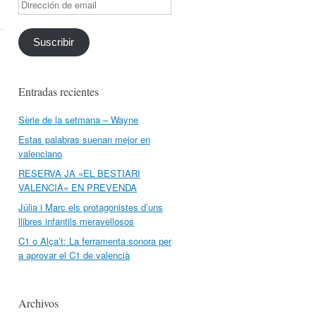
Dirección
de
email
Suscribir
Entradas recientes
Sèrie de la setmana – Wayne
Estas palabras suenan mejor en
valenciano
RESERVA JA «EL BESTIARI
VALENCIÀ» EN PREVENDA
Júlia i Marc els protagonistes d’uns
llibres infantils meravellosos
C1 o Alça’t: La ferramenta sonora per
a aprovar el C1 de valencià
Archivos