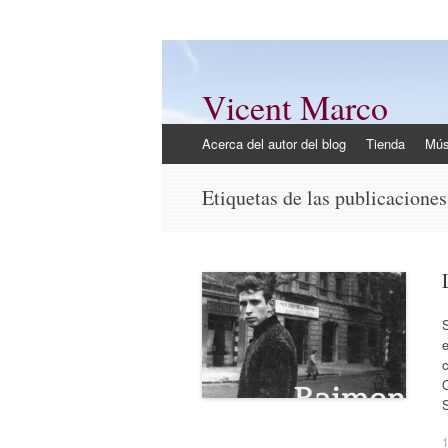
Vicent Marco
Mi opinión @Vicent_Marco
Ir
Acerca del autor del blog
Tienda
Mús
al
contenido
Etiquetas de las publicacione
S
e
c
Q
1