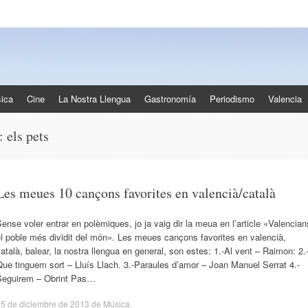
ica
Cine
La Nostra Llengua
Gastronomía
Periodismo
Valencia
s:
els pets
Les meues 10 cançons favorites en valencià/català
ense voler entrar en polèmiques, jo ja vaig dir la meua en l’article «Valencian
l poble més dividit del món». Les meues cançons favorites en valencià,
atalà, balear, la nostra llengua en general, son estes: 1.-Al vent – Raimon: 2.
ue tinguem sort – Lluís Llach. 3.-Paraules d’amor – Joan Manuel Serrat 4.-
Seguirem – Obrint Pas…
5 de diciembre de 2013
de
Música
.