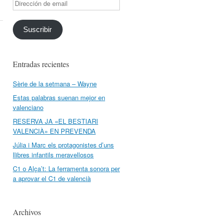
Dirección
de
email
Suscribir
Entradas recientes
Sèrie de la setmana – Wayne
Estas palabras suenan mejor en
valenciano
RESERVA JA «EL BESTIARI
VALENCIÀ» EN PREVENDA
Júlia i Marc els protagonistes d’uns
llibres infantils meravellosos
C1 o Alça’t: La ferramenta sonora per
a aprovar el C1 de valencià
Archivos