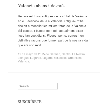
Valencia abans i després
Repassant fotos antigues de la ciutat de València
en el Facebook de «La Valencia Antigua» m’he
decidit a recopilar les millors fotos de la València
del passat, i buscar com són actualment eixos
llocs tan quotidians. Places, ponts, carrers i en
definitiva racons que formen part de la nostra vida i
que ara són molt…
12 de mayo de 2015
de
Carmen
,
Centro
,
La Nostra
Llengua
,
Lugares
,
Lugares históricos
,
Urbanismo
,
Valencia
.
Search
SUSCRÍBETE