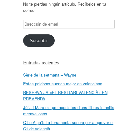
No te pierdas ningún artículo. Recíbelos en tu
correo.
Dirección
de
email
Suscribir
Entradas recientes
Sèrie de la setmana – Wayne
Estas palabras suenan mejor en valenciano
RESERVA JA «EL BESTIARI VALENCIÀ» EN
PREVENDA
Júlia i Marc els protagonistes d’uns llibres infantils
meravellosos
C1 o Alça’t: La ferramenta sonora per a aprovar el
C1 de valencià