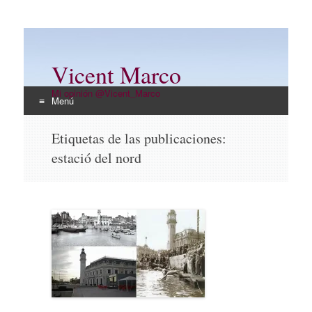
Vicent Marco
Mi opinión @Vicent_Marco
Menú
Ir
Etiquetas de las publicaciones:
al
estació del nord
contenido