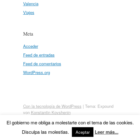
Valencia
Viajes
Meta
Acceder
Feed de entradas
Feed de comentarios
WordPress.org
Con la tecnología de WordPress
|
Tema: Expound
von
Konstantin Kovshenin
El gobierno me obliga a molestarte con el tema de las cookies.
Disculpa las molestias.
Leer más...
Aceptar