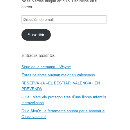
No te pierdas ningún artículo. Recíbelos en tu
correo.
Dirección
de
email
Suscribir
Entradas recientes
Sèrie de la setmana – Wayne
Estas palabras suenan mejor en valenciano
RESERVA JA «EL BESTIARI VALENCIÀ» EN
PREVENDA
Júlia i Marc els protagonistes d’uns llibres infantils
meravellosos
C1 o Alça’t: La ferramenta sonora per a aprovar el
C1 de valencià