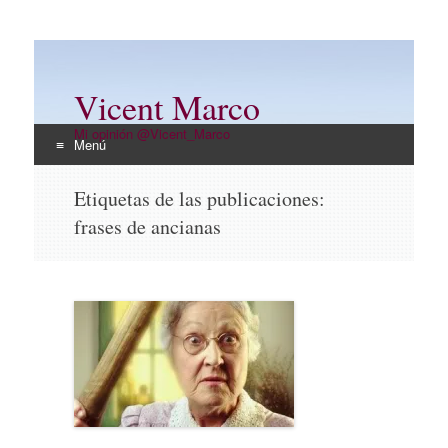
Vicent Marco
Mi opinión @Vicent_Marco
Menú
Ir
Etiquetas de las publicaciones:
al
frases de ancianas
contenido