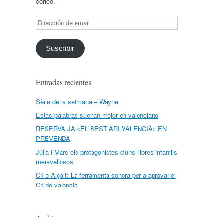
correo.
Dirección
de
email
Suscribir
Entradas recientes
Sèrie de la setmana – Wayne
Estas palabras suenan mejor en valenciano
RESERVA JA «EL BESTIARI VALENCIÀ» EN
PREVENDA
Júlia i Marc els protagonistes d’uns llibres infantils
meravellosos
C1 o Alça’t: La ferramenta sonora per a aprovar el
C1 de valencià