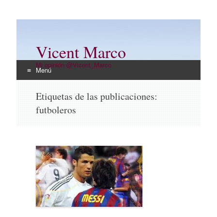
Vicent Marco
Mi opinión @Vicent_Marco
Menú
Ir
Etiquetas de las publicaciones:
al
futboleros
contenido