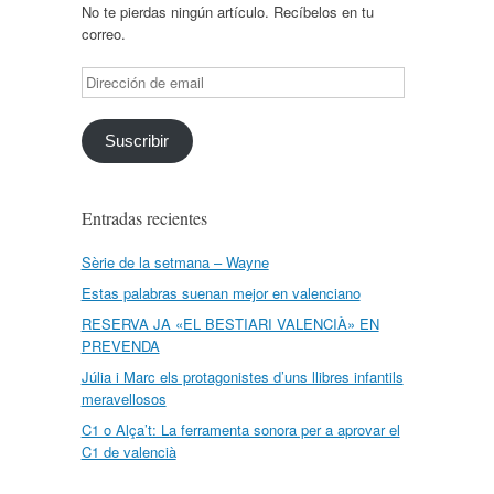
No te pierdas ningún artículo. Recíbelos en tu
correo.
Dirección
de
email
Suscribir
Entradas recientes
Sèrie de la setmana – Wayne
Estas palabras suenan mejor en valenciano
RESERVA JA «EL BESTIARI VALENCIÀ» EN
PREVENDA
Júlia i Marc els protagonistes d’uns llibres infantils
meravellosos
C1 o Alça’t: La ferramenta sonora per a aprovar el
C1 de valencià