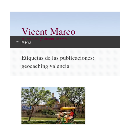
Vicent Marco
Mi opinión @Vicent_Marco
Menú
Ir
Etiquetas de las publicaciones:
al
geocaching valencia
contenido