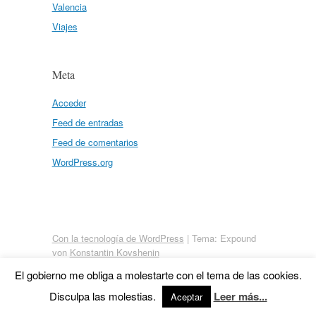
Valencia
Viajes
Meta
Acceder
Feed de entradas
Feed de comentarios
WordPress.org
Con la tecnología de WordPress
|
Tema: Expound
von
Konstantin Kovshenin
El gobierno me obliga a molestarte con el tema de las cookies.
Disculpa las molestias.
Leer más...
Aceptar