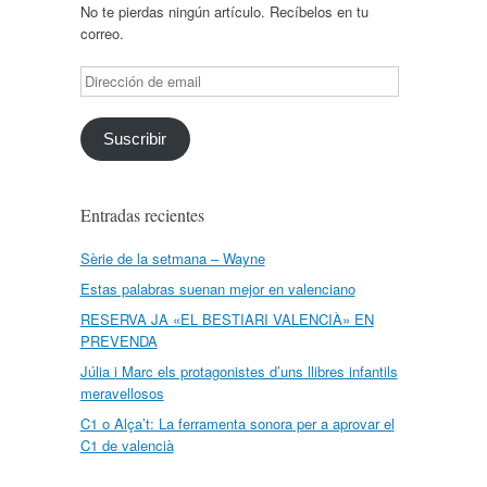
No te pierdas ningún artículo. Recíbelos en tu
correo.
Dirección
de
email
Suscribir
Entradas recientes
Sèrie de la setmana – Wayne
Estas palabras suenan mejor en valenciano
RESERVA JA «EL BESTIARI VALENCIÀ» EN
PREVENDA
Júlia i Marc els protagonistes d’uns llibres infantils
meravellosos
C1 o Alça’t: La ferramenta sonora per a aprovar el
C1 de valencià