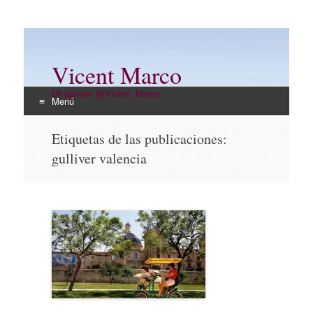
Vicent Marco
Mi opinión @Vicent_Marco
Menú
Ir
Etiquetas de las publicaciones:
al
gulliver valencia
contenido