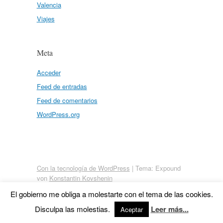
Valencia
Viajes
Meta
Acceder
Feed de entradas
Feed de comentarios
WordPress.org
Con la tecnología de WordPress
|
Tema: Expound
von
Konstantin Kovshenin
El gobierno me obliga a molestarte con el tema de las cookies.
Disculpa las molestias.
Leer más...
Aceptar