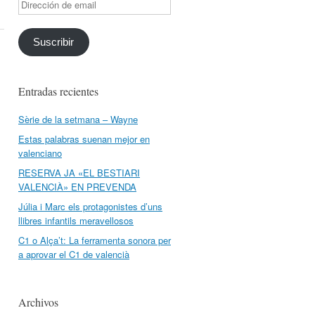
Dirección
de
email
Suscribir
Entradas recientes
Sèrie de la setmana – Wayne
Estas palabras suenan mejor en
valenciano
RESERVA JA «EL BESTIARI
VALENCIÀ» EN PREVENDA
Júlia i Marc els protagonistes d’uns
llibres infantils meravellosos
C1 o Alça’t: La ferramenta sonora per
a aprovar el C1 de valencià
Archivos