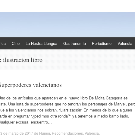
ica
Cine
La Nostra Llengua
Gastronomía
Periodismo
Valencia
s:
ilustracion libro
Superpoderes valencianos
no de los artículos que aparecen en el nuevo libro De Molta Categoria es
ste. Una lista de superpoderes que no tendrán los personajes de Marvel, per
ue a los valencianos nos sobran. “Liarsización” En menos de lo que alguien
arda en preguntar “¿pedimos otra ronda?” ya tenemos a medio barrio liado.
Cualquier excusa, encuentro…
13 de marzo de 2017
de
Humor
,
Recomendaciones
,
Valencia
.