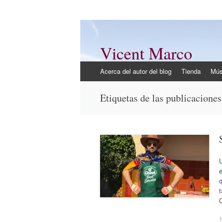
Vicent Marco
Mi opinión @Vicent_Marco
Ir
Acerca del autor del blog
Tienda
Mús
al
contenido
Etiquetas de las publicacione
U
e
q
t