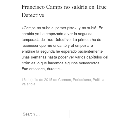
Francisco Camps no saldría en True
Detective
«Camps no sube al primer piso«, y no subió. En
cambio yo he empezado a ver la segunda
temporada de True Detective. La primera he de
reconocer que me encantó y al empezar a
emitirse la segunda he esperado pacientemente
unas semanas hasta poder ver varios capítulos del
tirón: es lo que hacemos algunos serieadictos.
Fue entonces, durante…
16 de julio de 2015
de
Carmen
,
Periodismo
,
Política
,
Valencia
.
Search