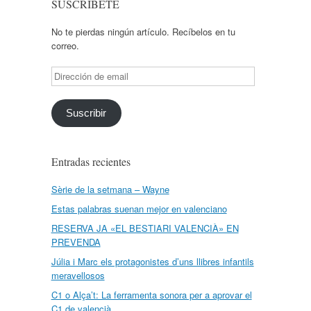
SUSCRÍBETE
No te pierdas ningún artículo. Recíbelos en tu
correo.
Dirección
de
email
Suscribir
Entradas recientes
Sèrie de la setmana – Wayne
Estas palabras suenan mejor en valenciano
RESERVA JA «EL BESTIARI VALENCIÀ» EN
PREVENDA
Júlia i Marc els protagonistes d’uns llibres infantils
meravellosos
C1 o Alça’t: La ferramenta sonora per a aprovar el
C1 de valencià