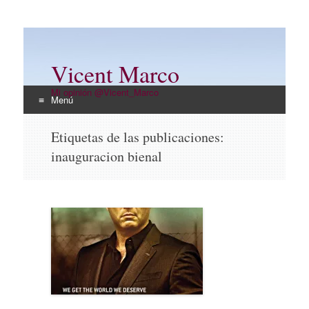
Vicent Marco
Mi opinión @Vicent_Marco
Menú
Ir
Etiquetas de las publicaciones:
al
inauguracion bienal
contenido