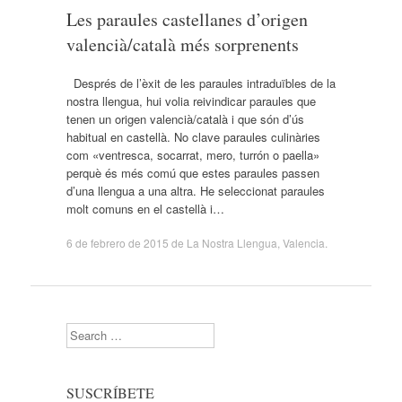
Les paraules castellanes d’origen
valencià/català més sorprenents
Després de l’èxit de les paraules intraduïbles de la
nostra llengua, hui volia reivindicar paraules que
tenen un origen valencià/català i que són d’ús
habitual en castellà. No clave paraules culinàries
com «ventresca, socarrat, mero, turrón o paella»
perquè és més comú que estes paraules passen
d’una llengua a una altra. He seleccionat paraules
molt comuns en el castellà i…
6 de febrero de 2015
de
La Nostra Llengua
,
Valencia
.
Search
SUSCRÍBETE