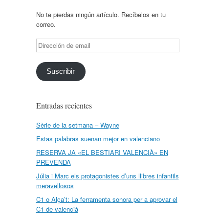
No te pierdas ningún artículo. Recíbelos en tu
correo.
Dirección
de
email
Suscribir
Entradas recientes
Sèrie de la setmana – Wayne
Estas palabras suenan mejor en valenciano
RESERVA JA «EL BESTIARI VALENCIÀ» EN
PREVENDA
Júlia i Marc els protagonistes d’uns llibres infantils
meravellosos
C1 o Alça’t: La ferramenta sonora per a aprovar el
C1 de valencià