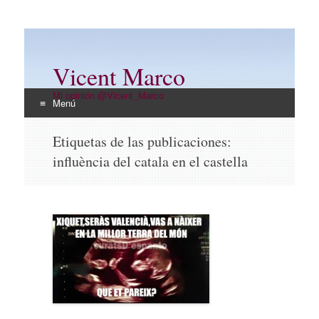
Vicent Marco
Mi opinión @Vicent_Marco
Menú
Ir
Etiquetas de las publicaciones:
al
influència del catala en el castella
contenido