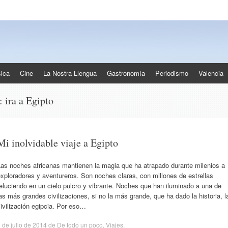
ica
Cine
La Nostra Llengua
Gastronomía
Periodismo
Valencia
s:
ira a Egipto
Mi inolvidable viaje a Egipto
Las noches africanas mantienen la magia que ha atrapado durante milenios a
xploradores y aventureros. Son noches claras, con millones de estrellas
eluciendo en un cielo pulcro y vibrante. Noches que han iluminado a una de
as más grandes civilizaciones, si no la más grande, que ha dado la historia, l
ivilización egipcia. Por eso…
 de julio de 2014
de
De todo un poco
,
Viajes
.