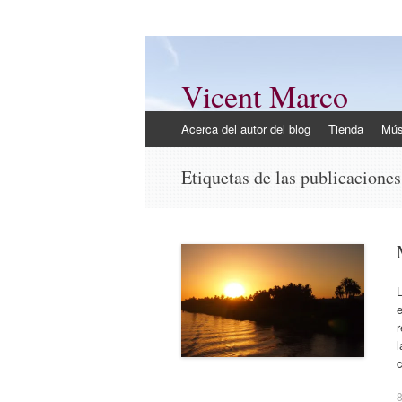
Vicent Marco
Mi opinión @Vicent_Marco
Ir
Acerca del autor del blog
Tienda
Mús
al
contenido
Etiquetas de las publicacione
e
r
l
c
8