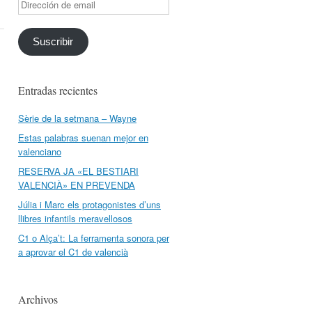
Dirección
de
email
Suscribir
Entradas recientes
Sèrie de la setmana – Wayne
Estas palabras suenan mejor en
valenciano
RESERVA JA «EL BESTIARI
VALENCIÀ» EN PREVENDA
Júlia i Marc els protagonistes d’uns
llibres infantils meravellosos
C1 o Alça’t: La ferramenta sonora per
a aprovar el C1 de valencià
Archivos