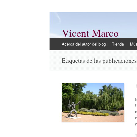
Vicent Marco
Mi opinión @Vicent_Marco
Ir
Acerca del autor del blog
Tienda
Mús
al
contenido
Etiquetas de las publicacione
U
q