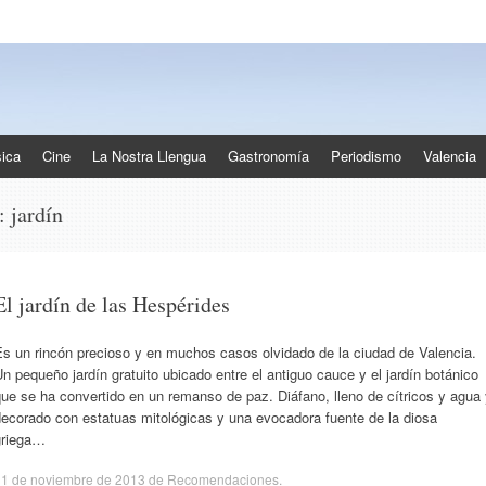
ica
Cine
La Nostra Llengua
Gastronomía
Periodismo
Valencia
s:
jardín
El jardín de las Hespérides
Es un rincón precioso y en muchos casos olvidado de la ciudad de Valencia.
n pequeño jardín gratuito ubicado entre el antiguo cauce y el jardín botánico
ue se ha convertido en un remanso de paz. Diáfano, lleno de cítricos y agua
decorado con estatuas mitológicas y una evocadora fuente de la diosa
griega…
11 de noviembre de 2013
de
Recomendaciones
.