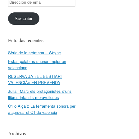
Dirección
de
email
Suscribir
Entradas recientes
Sèrie de la setmana – Wayne
Estas palabras suenan mejor en
valenciano
RESERVA JA «EL BESTIARI
VALENCIÀ» EN PREVENDA
Júlia i Marc els protagonistes d’uns
llibres infantils meravellosos
C1 o Alça’t: La ferramenta sonora per
a aprovar el C1 de valencià
Archivos