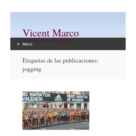
Vicent Marco
Mi opinión @Vicent_Marco
Menú
Ir
Etiquetas de las publicaciones:
al
jogging
contenido