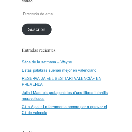
correo.
Dirección
de
email
Suscribir
Entradas recientes
Sèrie de la setmana – Wayne
Estas palabras suenan mejor en valenciano
RESERVA JA «EL BESTIARI VALENCIÀ» EN
PREVENDA
Júlia i Marc els protagonistes d’uns llibres infantils
meravellosos
C1 o Alça’t: La ferramenta sonora per a aprovar el
C1 de valencià