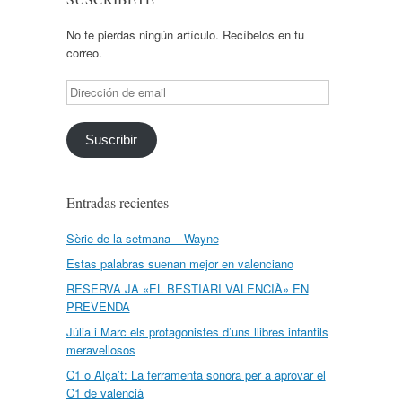
No te pierdas ningún artículo. Recíbelos en tu
correo.
Dirección
de
email
Suscribir
Entradas recientes
Sèrie de la setmana – Wayne
Estas palabras suenan mejor en valenciano
RESERVA JA «EL BESTIARI VALENCIÀ» EN
PREVENDA
Júlia i Marc els protagonistes d’uns llibres infantils
meravellosos
C1 o Alça’t: La ferramenta sonora per a aprovar el
C1 de valencià