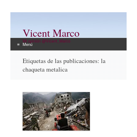
Vicent Marco
Mi opinión @Vicent_Marco
Menú
Ir
Etiquetas de las publicaciones:
la
al
chaqueta metalica
contenido