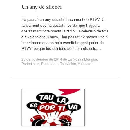
Un any de silenci
Ha passat un any des del tancament de RTVV. Un
tancament que ha costat més del que haguera
costat mantindre oberta la ràdio i la televisió de tots
els valencians 3 anys. Han passat 12 mesos i no hi
ha setmana que no haja escoltat a gent parlar de
RTVV, perquè les opinions són com els culs,…
25 de noviembre de 2014
de
La Nostra Llengua
,
Periodismo
,
Problemas
,
Televisión
,
Valencia
.