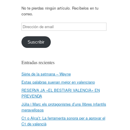
No te pierdas ningún artículo. Recíbelos en tu
correo.
Dirección
de
email
Suscribir
Entradas recientes
Sèrie de la setmana – Wayne
Estas palabras suenan mejor en valenciano
RESERVA JA «EL BESTIARI VALENCIÀ» EN
PREVENDA
Júlia i Marc els protagonistes d’uns llibres infantils
meravellosos
C1 o Alça’t: La ferramenta sonora per a aprovar el
C1 de valencià