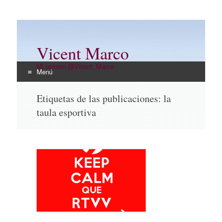
Vicent Marco
Mi opinión @Vicent_Marco
Menú
Ir
Etiquetas de las publicaciones:
la
al
taula esportiva
contenido