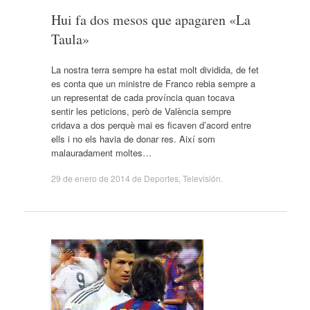
Hui fa dos mesos que apagaren «La
Taula»
La nostra terra sempre ha estat molt dividida, de fet
es conta que un ministre de Franco rebia sempre a
un representat de cada província quan tocava
sentir les peticions, però de València sempre
cridava a dos perquè mai es ficaven d’acord entre
ells i no els havia de donar res. Així som
malauradament moltes…
29 de enero de 2014
de
Deportes
,
Televisión
.