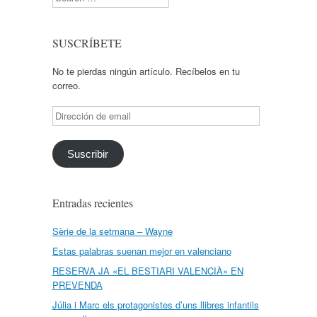
SUSCRÍBETE
No te pierdas ningún artículo. Recíbelos en tu
correo.
Dirección
de
email
Suscribir
Entradas recientes
Sèrie de la setmana – Wayne
Estas palabras suenan mejor en valenciano
RESERVA JA «EL BESTIARI VALENCIÀ» EN
PREVENDA
Júlia i Marc els protagonistes d’uns llibres infantils