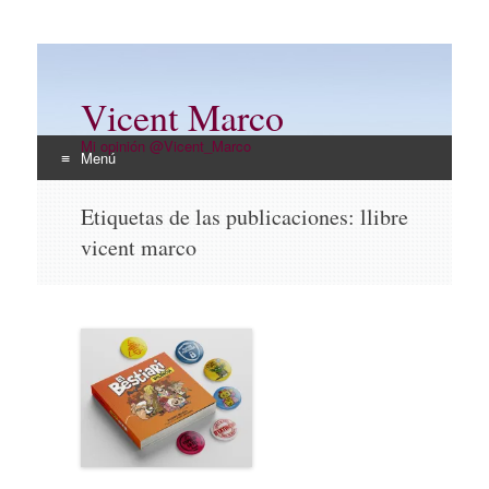
Vicent Marco
Mi opinión @Vicent_Marco
Menú
Ir
Etiquetas de las publicaciones:
llibre
al
vicent marco
contenido