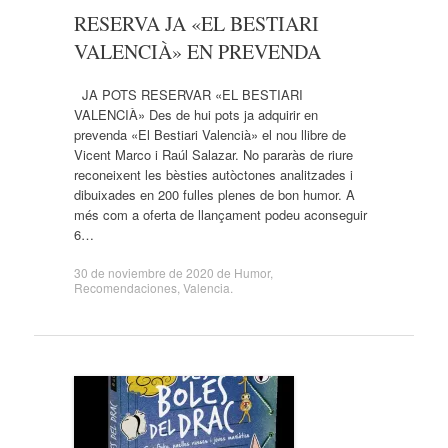
RESERVA JA «EL BESTIARI
VALENCIÀ» EN PREVENDA
JA POTS RESERVAR «EL BESTIARI
VALENCIÀ» Des de hui pots ja adquirir en
prevenda «El Bestiari Valencià» el nou llibre de
Vicent Marco i Raúl Salazar. No pararàs de riure
reconeixent les bèsties autòctones analitzades i
dibuixades en 200 fulles plenes de bon humor. A
més com a oferta de llançament podeu aconseguir
6…
30 de noviembre de 2020
de
Humor
,
Recomendaciones
,
Valencia
.