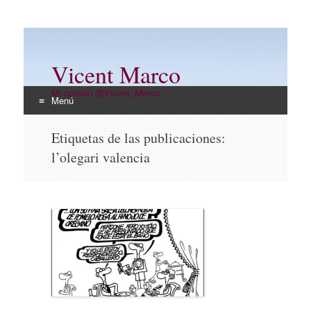
Vicent Marco
Mi opinión @Vicent_Marco
Menú
Ir
Etiquetas de las publicaciones:
al
l’olegari valencia
contenido