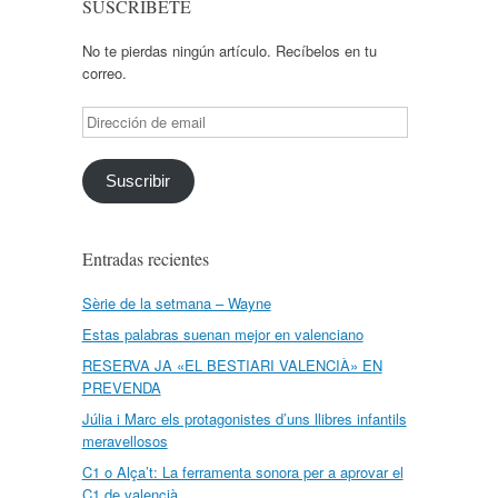
SUSCRÍBETE
No te pierdas ningún artículo. Recíbelos en tu
correo.
Dirección
de
email
Suscribir
Entradas recientes
Sèrie de la setmana – Wayne
Estas palabras suenan mejor en valenciano
RESERVA JA «EL BESTIARI VALENCIÀ» EN
PREVENDA
Júlia i Marc els protagonistes d’uns llibres infantils
meravellosos
C1 o Alça’t: La ferramenta sonora per a aprovar el
C1 de valencià