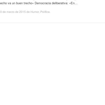
hecho va un buen trecho» Democracia deliberativa: «En…
30 de marzo de 2015
de
Humor
,
Política
.