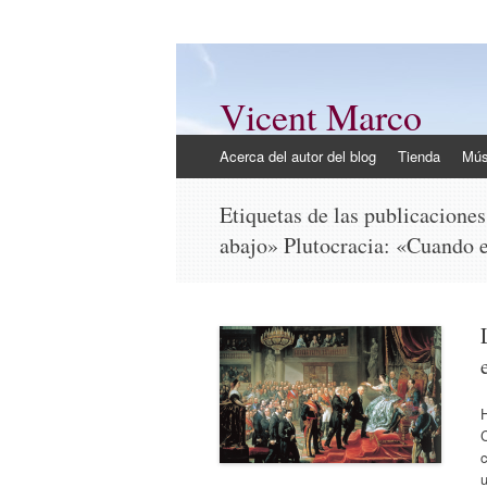
Vicent Marco
Mi opinión @Vicent_Marco
Ir
Acerca del autor del blog
Tienda
Mús
al
contenido
Etiquetas de las publicacione
abajo» Plutocracia: «Cuando e
u