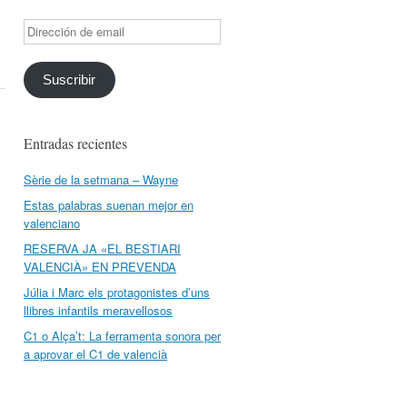
Dirección
de
email
Suscribir
Entradas recientes
Sèrie de la setmana – Wayne
Estas palabras suenan mejor en
valenciano
RESERVA JA «EL BESTIARI
VALENCIÀ» EN PREVENDA
Júlia i Marc els protagonistes d’uns
llibres infantils meravellosos
C1 o Alça’t: La ferramenta sonora per
a aprovar el C1 de valencià