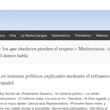
ica
Cine
La Nostra Llengua
Gastronomía
Periodismo
Valencia
s:
los que obedecen pierden el respeto.» Meritocracia: «E
l dinero habla
Los sistemas políticos explicados mediante el refranero
español
Hoy lección de «Parlamento Sésamo». Un sistema político = un refrán.
Comunismo: «O follamos todos o la puta al río» Teocracia: «A Dios rogando y
con el mazo dando» Democracia Representativa: «Prometer hasta meter, y
na vez metido olvidar lo prometido» Democracia participativa: «Del dicho al