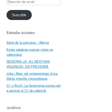
Dirección
de
email
Suscribir
Entradas recientes
Sèrie de la setmana – Wayne
Estas palabras suenan mejor en
valenciano
RESERVA JA «EL BESTIARI
VALENCIÀ» EN PREVENDA
Júlia i Marc els protagonistes d’uns
llibres infantils meravellosos
C1 o Alça’t: La ferramenta sonora per
a aprovar el C1 de valencià
Archivos