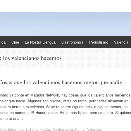
ica
Cine
La Nostra Llengua
Gastronomía
Periodismo
Valencia
s:
los valencianos hacemos
Cosas que los valencianos hacemos mejor que nadie
Como ya conté en Matador Network, hay cosas que los valencianos hacemos
ejor que nadie. Algunas son obvias, otras no tanto, pero todas alcanzan en
uestra tierra la excelencia. Si se te ocurre alguna más, o alguna menos, no
udes en comentar!!! Hacer paellas Es lo más típico, pero es cierto. Si quiere
comerte una…
6 de febrero de 2016
de
Fiestas
,
Gastronomía
,
Humor
,
Valencia
.