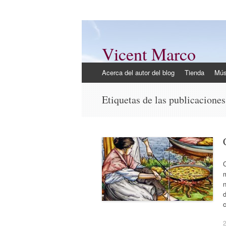
Vicent Marco
Mi opinión @Vicent_Marco
Ir
Acerca del autor del blog
Tienda
Mús
al
contenido
Etiquetas de las publicacione
m
n
d
2