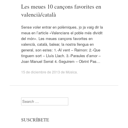
Les meues 10 cançons favorites en
valencià/català
Sense voler entrar en polèmiques, jo ja vaig dir la
meua en l’article «Valencians el poble més dividit
del món». Les meues cançons favorites en
valencià, català, balear, la nostra llengua en
general, son estes: 1.-Al vent – Raimon: 2.-Que
tinguem sort – Lluís Llach. 3.-Paraules d’amor –
Joan Manuel Serrat 4.-Seguirem – Obrint Pas…
15 de diciembre de 2013
de
Música
.
Search
SUSCRÍBETE