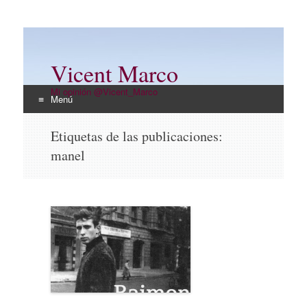
Vicent Marco
Mi opinión @Vicent_Marco
Menú
Ir
Etiquetas de las publicaciones:
al
manel
contenido