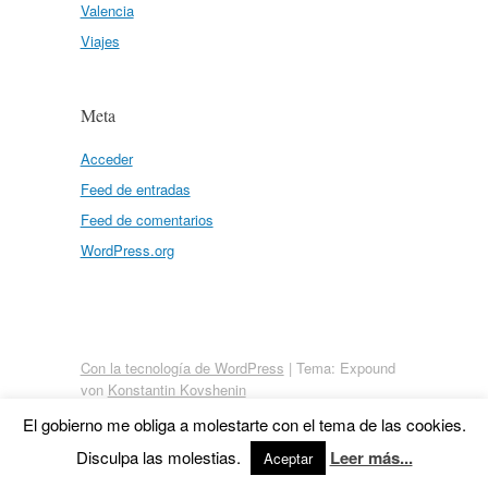
Valencia
Viajes
Meta
Acceder
Feed de entradas
Feed de comentarios
WordPress.org
Con la tecnología de WordPress
|
Tema: Expound
von
Konstantin Kovshenin
El gobierno me obliga a molestarte con el tema de las cookies.
Disculpa las molestias.
Leer más...
Aceptar