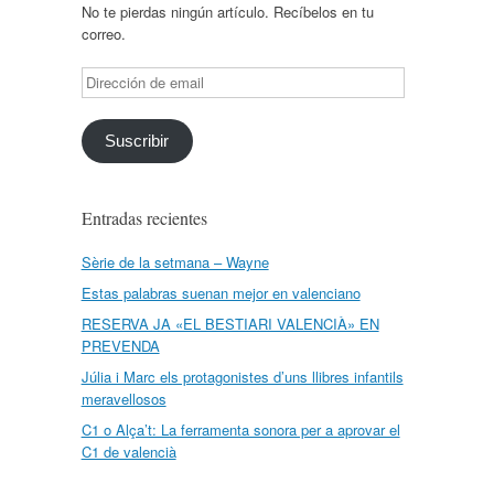
No te pierdas ningún artículo. Recíbelos en tu
correo.
Dirección
de
email
Suscribir
Entradas recientes
Sèrie de la setmana – Wayne
Estas palabras suenan mejor en valenciano
RESERVA JA «EL BESTIARI VALENCIÀ» EN
PREVENDA
Júlia i Marc els protagonistes d’uns llibres infantils
meravellosos
C1 o Alça’t: La ferramenta sonora per a aprovar el
C1 de valencià