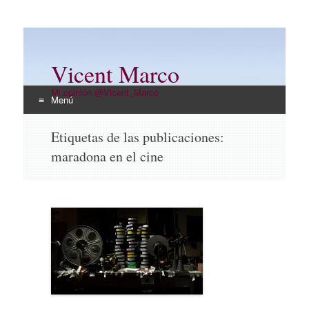
Vicent Marco
Mi opinión @Vicent_Marco
Menú
Ir
Etiquetas de las publicaciones:
al
maradona en el cine
contenido