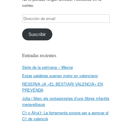
correo.
Dirección
de
email
Suscribir
Entradas recientes
Sèrie de la setmana – Wayne
Estas palabras suenan mejor en valenciano
RESERVA JA «EL BESTIARI VALENCIÀ» EN
PREVENDA
Júlia i Marc els protagonistes d’uns llibres infantils
meravellosos
C1 o Alça’t: La ferramenta sonora per a aprovar el
C1 de valencià