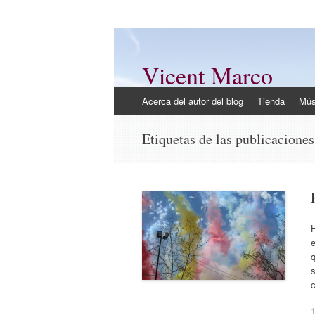
Vicent Marco
Mi opinión @Vicent_Marco
Ir
Acerca del autor del blog
Tienda
Mús
al
contenido
Etiquetas de las publicacione
H
q
s