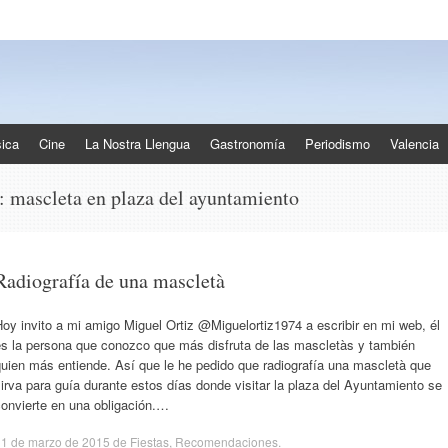
ica
Cine
La Nostra Llengua
Gastronomía
Periodismo
Valencia
s:
mascleta en plaza del ayuntamiento
Radiografía de una mascletà
oy invito a mi amigo Miguel Ortiz @Miguelortiz1974 a escribir en mi web, él
es la persona que conozco que más disfruta de las mascletàs y también
uien más entiende. Así que le he pedido que radiografía una mascletà que
irva para guía durante estos días donde visitar la plaza del Ayuntamiento se
convierte en una obligación.…
11 de marzo de 2015
de
Fiestas
,
Recomendaciones
.