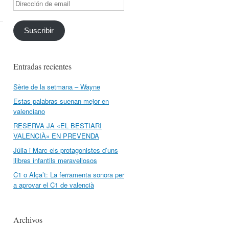
Dirección
de
email
Suscribir
Entradas recientes
Sèrie de la setmana – Wayne
Estas palabras suenan mejor en
valenciano
RESERVA JA «EL BESTIARI
VALENCIÀ» EN PREVENDA
Júlia i Marc els protagonistes d’uns
llibres infantils meravellosos
C1 o Alça’t: La ferramenta sonora per
a aprovar el C1 de valencià
Archivos