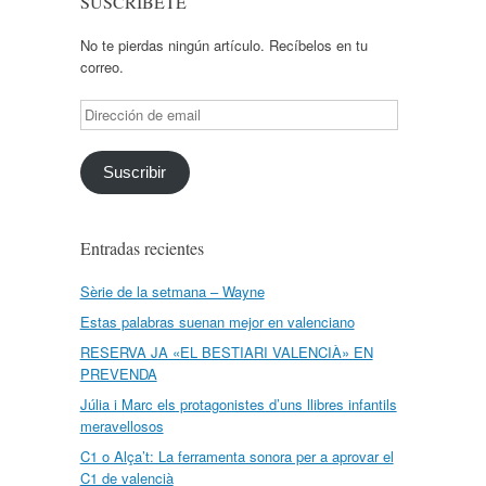
SUSCRÍBETE
No te pierdas ningún artículo. Recíbelos en tu
correo.
Dirección
de
email
Suscribir
Entradas recientes
Sèrie de la setmana – Wayne
Estas palabras suenan mejor en valenciano
RESERVA JA «EL BESTIARI VALENCIÀ» EN
PREVENDA
Júlia i Marc els protagonistes d’uns llibres infantils
meravellosos
C1 o Alça’t: La ferramenta sonora per a aprovar el
C1 de valencià