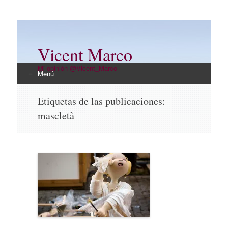
Vicent Marco
Mi opinión @Vicent_Marco
Menú
Ir
Etiquetas de las publicaciones:
al
mascletà
contenido