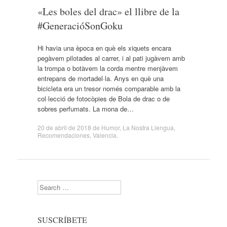
«Les boles del drac» el llibre de la
#GeneracióSonGoku
Hi havia una època en què els xiquets encara
pegàvem pilotades al carrer, i al pati jugàvem amb
la trompa o botàvem la corda mentre menjàvem
entrepans de mortadel·la. Anys en què una
bicicleta era un tresor només comparable amb la
col·lecció de fotocòpies de Bola de drac o de
sobres perfumats. La mona de…
20 de abril de 2018
de
Humor
,
La Nostra Llengua
,
Recomendaciones
,
Valencia
.
Search
SUSCRÍBETE