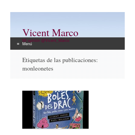
Vicent Marco
Mi opinión @Vicent_Marco
Menú
Ir
Etiquetas de las publicaciones:
al
monleonetes
contenido