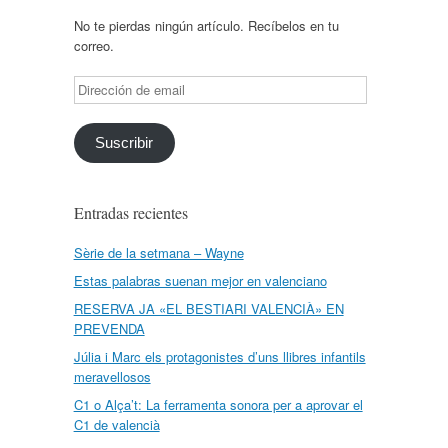
No te pierdas ningún artículo. Recíbelos en tu
correo.
Dirección
de
email
Suscribir
Entradas recientes
Sèrie de la setmana – Wayne
Estas palabras suenan mejor en valenciano
RESERVA JA «EL BESTIARI VALENCIÀ» EN
PREVENDA
Júlia i Marc els protagonistes d’uns llibres infantils
meravellosos
C1 o Alça’t: La ferramenta sonora per a aprovar el
C1 de valencià