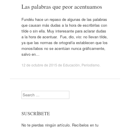
Las palabras que peor acentuamos
Fundéu hace un repaso de algunas de las palabras
que causan más dudas a la hora de escribirlas con
tilde o sin ella. Muy interesante para aclarar dudas
a la hora de acentuar. Fue, dio, vio: no llevan tilde,
ya que las normas de ortografía establecen que los
monosílabos no se acentúan nunca gráficamente,
salvo en…
12 de octubre de 2015
de
Educación
,
Periodismo
.
Search
SUSCRÍBETE
No te pierdas ningún artículo. Recíbelos en tu