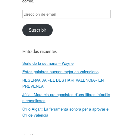
correo.
Dirección
de
email
Suscribir
Entradas recientes
Sèrie de la setmana – Wayne
Estas palabras suenan mejor en valenciano
RESERVA JA «EL BESTIARI VALENCIÀ» EN
PREVENDA
Júlia i Marc els protagonistes d’uns llibres infantils
meravellosos
C1 o Alça’t: La ferramenta sonora per a aprovar el
C1 de valencià