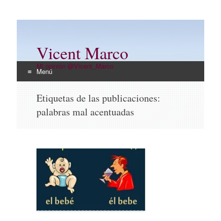
Vicent Marco
Mi opinión @Vicent_Marco
Menú
Ir
Etiquetas de las publicaciones:
al
palabras mal acentuadas
contenido