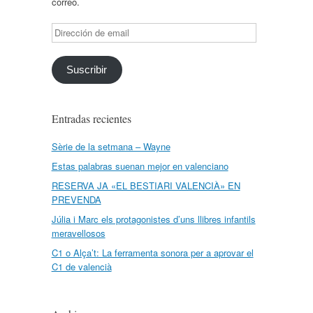
correo.
Dirección
de
email
Suscribir
Entradas recientes
Sèrie de la setmana – Wayne
Estas palabras suenan mejor en valenciano
RESERVA JA «EL BESTIARI VALENCIÀ» EN
PREVENDA
Júlia i Marc els protagonistes d’uns llibres infantils
meravellosos
C1 o Alça’t: La ferramenta sonora per a aprovar el
C1 de valencià