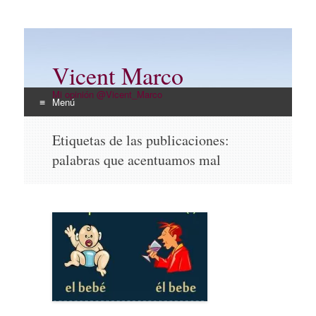
Vicent Marco
Mi opinión @Vicent_Marco
Menú
Ir
Etiquetas de las publicaciones:
al
palabras que acentuamos mal
contenido