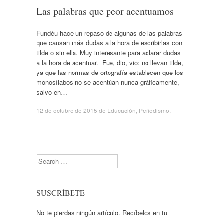
Las palabras que peor acentuamos
Fundéu hace un repaso de algunas de las palabras
que causan más dudas a la hora de escribirlas con
tilde o sin ella. Muy interesante para aclarar dudas
a la hora de acentuar. Fue, dio, vio: no llevan tilde,
ya que las normas de ortografía establecen que los
monosílabos no se acentúan nunca gráficamente,
salvo en…
12 de octubre de 2015
de
Educación
,
Periodismo
.
Search
SUSCRÍBETE
No te pierdas ningún artículo. Recíbelos en tu