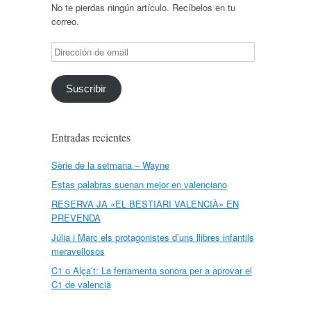
No te pierdas ningún artículo. Recíbelos en tu
correo.
Dirección
de
email
Suscribir
Entradas recientes
Sèrie de la setmana – Wayne
Estas palabras suenan mejor en valenciano
RESERVA JA «EL BESTIARI VALENCIÀ» EN
PREVENDA
Júlia i Marc els protagonistes d’uns llibres infantils
meravellosos
C1 o Alça’t: La ferramenta sonora per a aprovar el
C1 de valencià