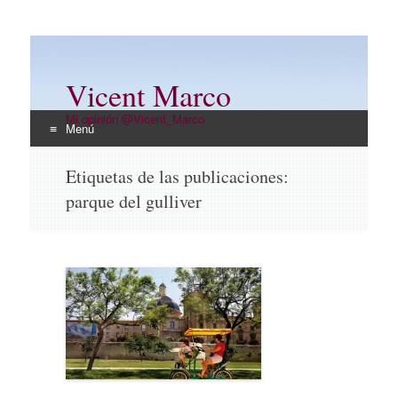
Vicent Marco
Mi opinión @Vicent_Marco
Menú
Ir
Etiquetas de las publicaciones:
al
parque del gulliver
contenido