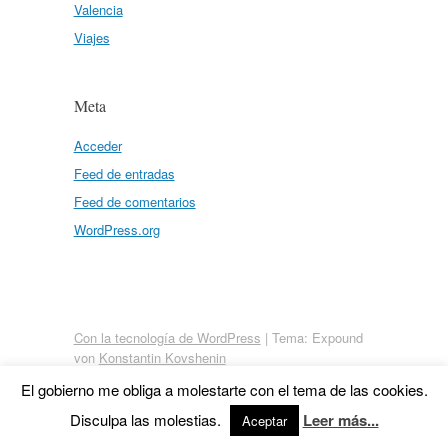
Valencia
Viajes
Meta
Acceder
Feed de entradas
Feed de comentarios
WordPress.org
Con la tecnología de WordPress
|
Tema: Expound
von
Konstantin Kovshenin
El gobierno me obliga a molestarte con el tema de las cookies.
Disculpa las molestias.
Leer más...
Aceptar